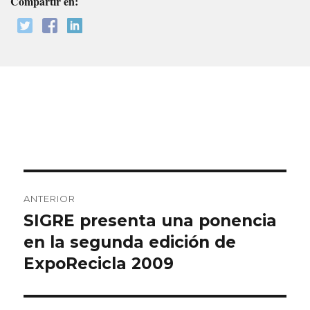
Compartir en:
Navegación
ANTERIOR
de
SIGRE presenta una ponencia
Entrada
anterior:
en la segunda edición de
entradas
ExpoRecicla 2009