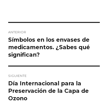
Navegación
ANTERIOR
de
Símbolos en los envases de
Entrada
anterior:
medicamentos. ¿Sabes qué
entradas
significan?
SIGUIENTE
Día Internacional para la
Entrada
siguiente:
Preservación de la Capa de
Ozono