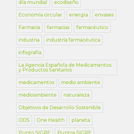
día mundial
ecodiseño
Economía circular
energía
envases
Farmacia
farmacias
farmacéutico
industria
industria farmacéutica
infografía
La Agencia Española de Medicamentos
y Productos Sanitarios
medicamentos
medio ambiente
medioambiente
naturaleza
Objetivos de Desarrollo Sostenible
ODS
One Health
planeta
Punto SIGRE
Puntos SIGRE