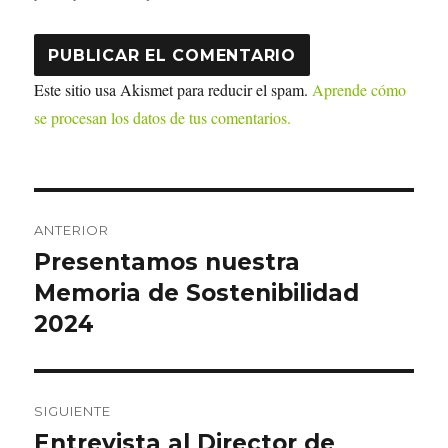
Este sitio usa Akismet para reducir el spam.
Aprende cómo
se procesan los datos de tus comentarios.
Navegación
ANTERIOR
de
Presentamos nuestra
Entrada
anterior:
Memoria de Sostenibilidad
entradas
2024
SIGUIENTE
Entrevista al Director de
Entrada