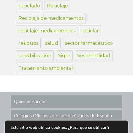
reciclado
Reciclaje
Reciclaje de medicamentos
reciclaje medicamentos
reciclar
residuos
salud
sector farmacéutico
sensibilización
Sigre
Sostenibilidad
Tratamiento ambiental
Quiénes somos
Colegios Oficiales de Farmacéuticos de España
Este sitio web utiliza cookies. ¿Para qué se utilizan?
Historia de los Puntos SIGRE