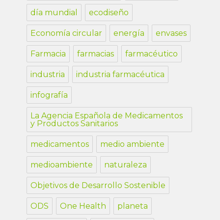
día mundial
ecodiseño
Economía circular
energía
envases
Farmacia
farmacias
farmacéutico
industria
industria farmacéutica
infografía
La Agencia Española de Medicamentos
y Productos Sanitarios
medicamentos
medio ambiente
medioambiente
naturaleza
Objetivos de Desarrollo Sostenible
ODS
One Health
planeta