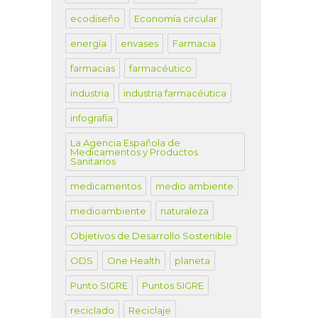
ecodiseño
Economía circular
energía
envases
Farmacia
farmacias
farmacéutico
industria
industria farmacéutica
infografía
La Agencia Española de
Medicamentos y Productos
Sanitarios
medicamentos
medio ambiente
medioambiente
naturaleza
Objetivos de Desarrollo Sostenible
ODS
One Health
planeta
Punto SIGRE
Puntos SIGRE
reciclado
Reciclaje