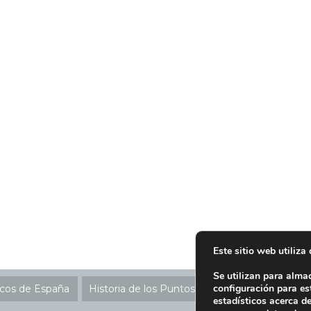
Este sitio web utiliza
Se utilizan para alma
configuración para es
icos de España
Historia de los Puntos SIGRE
Ubicación P
estadísticos acerca d