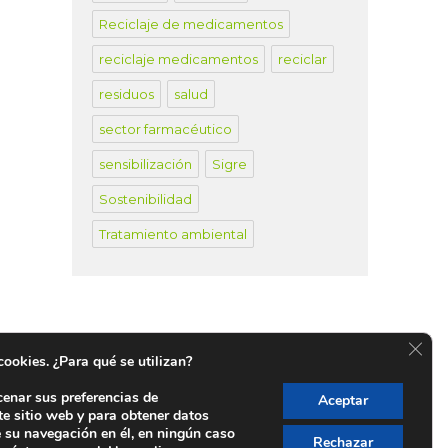
Reciclaje de medicamentos
reciclaje medicamentos
reciclar
residuos
salud
sector farmacéutico
sensibilización
Sigre
Sostenibilidad
Tratamiento ambiental
CER
 cookies. ¿Para qué se utilizan?
cenar sus preferencias de
Aceptar
te sitio web y para obtener datos
untos SIGRE en España
e su navegación en él, en ningún caso
Rechazar