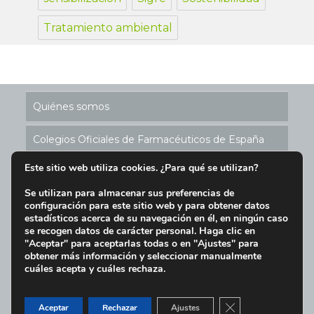
Tratamiento ambiental
Quiénes somos
Colegios Oficiales de Farmacéuticos de España
Este sitio web utiliza cookies. ¿Para qué se utilizan?
Historia de los Puntos SIGRE
Se utilizan para almacenar sus preferencias de
configuración para este sitio web y para obtener datos
Ubicación Puntos SIGRE en España
estadísticos acerca de su navegación en él, en ningún caso
se recogen datos de carácter personal. Haga clic en
Aviso Legal y Condiciones de Uso del Sitio Web
"Aceptar" para aceptarlas todas o en "Ajustes" para
obtener más información y seleccionar manualmente
cuáles acepta y cuáles rechaza.
Política de cookies
|
Aviso Legal
|
Política de privacidad
|
Tel.
91 391 12 30
|
sigre@sigre.es
| C/ María de Molina
CERRAR EL BAN
Aceptar
Rechazar
Ajustes