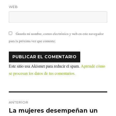
WEB
Guarda mi nombre, correo electrónico y web en este navegador
para la próxima vez que comente.
Este sitio usa Akismet para reducir el spam.
Aprende cómo
se procesan los datos de tus comentarios.
Navegación
ANTERIOR
de
La mujeres desempeñan un
Entrada