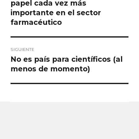
anterior:
papel cada vez más
entradas
importante en el sector
farmacéutico
SIGUIENTE
No es país para científicos (al
Entrada
siguiente:
menos de momento)