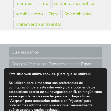
residuos
salud
sector farmacéutico
sensibilización
Sigre
Sostenibilidad
Tratamiento ambiental
Quiénes somos
Colegios Oficiales de Farmacéuticos de España
Este sitio web utiliza cookies. ¿Para qué se utilizan?
Historia de los Puntos SIGRE
Se utilizan para almacenar sus preferencias de
configuración para este sitio web y para obtener datos
Ubicación Puntos SIGRE en España
estadísticos acerca de su navegación en él, en ningún caso
se recogen datos de carácter personal. Haga clic en
Aviso Legal y Condiciones de Uso del Sitio Web
"Aceptar" para aceptarlas todas o en "Ajustes" para
obtener más información y seleccionar manualmente
cuáles acepta y cuáles rechaza.