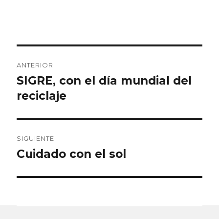
Navegación
ANTERIOR
de
SIGRE, con el día mundial del
Entrada
anterior:
reciclaje
entradas
SIGUIENTE
Cuidado con el sol
Entrada
siguiente: