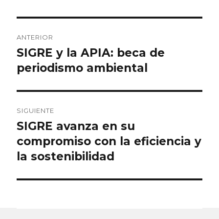
Navegación
ANTERIOR
de
SIGRE y la APIA: beca de
Entrada
anterior:
periodismo ambiental
entradas
SIGUIENTE
SIGRE avanza en su
Entrada
siguiente:
compromiso con la eficiencia y
la sostenibilidad