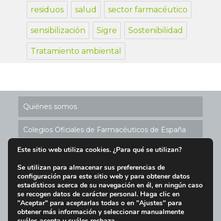
residuos
salud
sector farmacéutico
sensibilización
Sigre
Sostenibilidad
Tratamiento ambiental
Quiénes somos
Colegios Oficiales de Farmacéuticos de España
Este sitio web utiliza cookies. ¿Para qué se utilizan?
Historia de los Puntos SIGRE
Se utilizan para almacenar sus preferencias de
configuración para este sitio web y para obtener datos
Ubicación Puntos SIGRE en España
estadísticos acerca de su navegación en él, en ningún caso
se recogen datos de carácter personal. Haga clic en
Aviso Legal y Condiciones de Uso del Sitio Web
"Aceptar" para aceptarlas todas o en "Ajustes" para
obtener más información y seleccionar manualmente
cuáles acepta y cuáles rechaza.