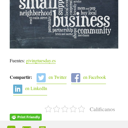
Fuentes:
givingtuesday.es
Compartir:
en Twitter
en Facebook
en LinkedIn
Calificanos