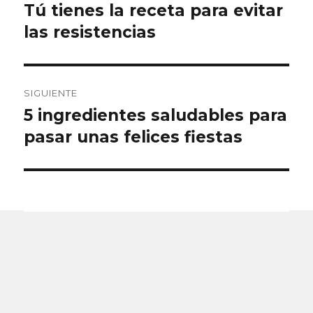
de
Tú tienes la receta para evitar
Entrada
anterior:
las resistencias
entradas
SIGUIENTE
5 ingredientes saludables para
Entrada
siguiente:
pasar unas felices fiestas