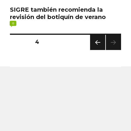
SIGRE también recomienda la
revisión del botiquín de verano
0
Paginación
PÁGINA
4
PÁGI
de
NA
ANT
entradas
ERIO
R